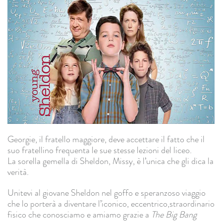
Georgie, il fratello maggiore, deve accettare il fatto che il
suo fratellino frequenta le sue stesse lezioni del liceo.
La sorella gemella di Sheldon, Missy, è l’unica che gli dica la
verità.
Unitevi al giovane Sheldon nel goffo e speranzoso viaggio
che lo porterà a diventare l’iconico, eccentrico,straordinario
fisico che conosciamo e amiamo grazie a
The Big Bang