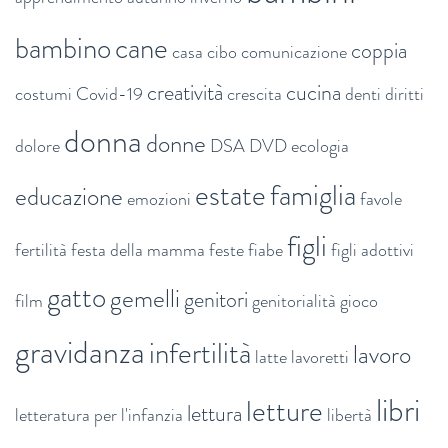
bambino
cane
coppia
casa
cibo
comunicazione
creatività
cucina
costumi
Covid-19
crescita
denti
diritti
donna
donne
dolore
DSA
DVD
ecologia
estate
famiglia
educazione
emozioni
favole
figli
fertilità
festa della mamma
feste
fiabe
figli adottivi
gatto
gemelli
genitori
film
genitorialità
gioco
gravidanza
infertilità
lavoro
latte
lavoretti
libri
letture
lettura
letteratura per l'infanzia
libertà