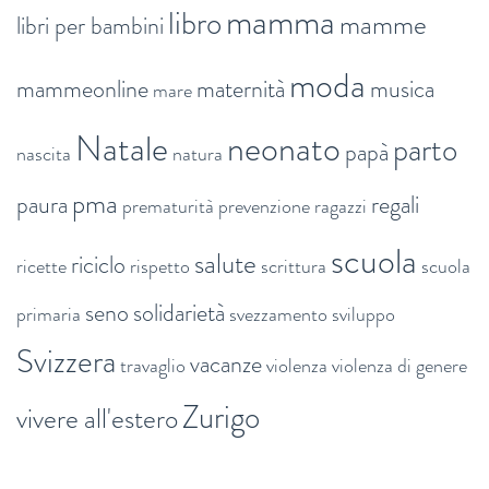
mamma
libro
mamme
libri per bambini
moda
mammeonline
maternità
musica
mare
Natale
neonato
parto
papà
nascita
natura
pma
paura
regali
prematurità
prevenzione
ragazzi
scuola
salute
riciclo
ricette
rispetto
scrittura
scuola
seno
solidarietà
primaria
svezzamento
sviluppo
Svizzera
vacanze
travaglio
violenza
violenza di genere
Zurigo
vivere all'estero