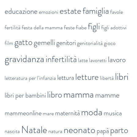
estate
famiglia
educazione
emozioni
favole
figli
fertilità
festa della mamma
feste
fiabe
figli adottivi
gatto
gemelli
genitori
film
genitorialità
gioco
gravidanza
infertilità
lavoro
latte
lavoretti
libri
letture
lettura
letteratura per l'infanzia
libertà
mamma
libro
mamme
libri per bambini
moda
mammeonline
maternità
musica
mare
Natale
neonato
parto
papà
nascita
natura