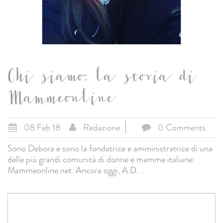
Chi siamo: la storia di
Mammeonline
08 Feb 18
Redazione
0 Comments
Sono Debora e sono la fondatrice e amministratrice di una
delle più grandi comunità di donne e mamme italiane:
Mammeonline.net. Ancora oggi, A.D.
...