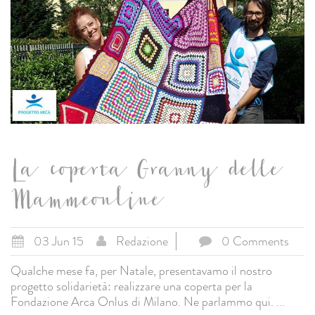
La coperta Granny delle
Mammeonline
03 Jun 15
Redazione
0 Comments
Qualche mese fa, per Natale, presentavamo il nostro
progetto solidarietà: realizzare una coperta per la
Fondazione Arca Onlus di Milano. Ne parlammo qui.
...