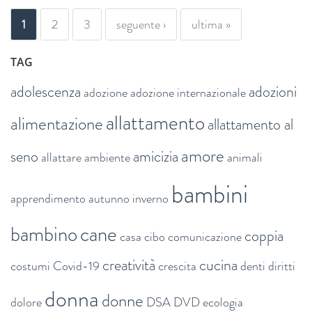
PAGINE
1
2
3
seguente ›
ultima »
TAG
adolescenza
adozioni
adozione
adozione internazionale
allattamento
alimentazione
allattamento al
amore
seno
amicizia
allattare
ambiente
animali
bambini
apprendimento
autunno inverno
bambino
cane
coppia
casa
cibo
comunicazione
creatività
cucina
costumi
Covid-19
crescita
denti
diritti
donna
donne
dolore
DSA
DVD
ecologia