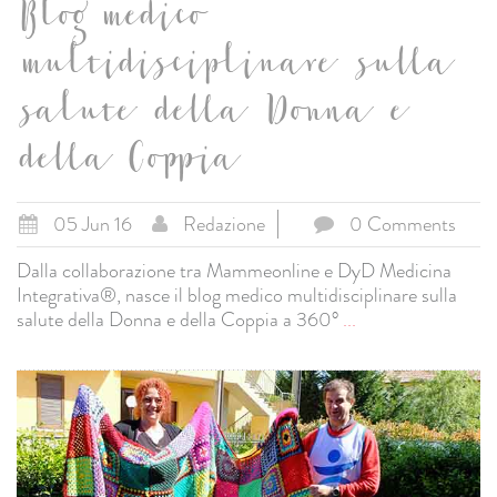
Blog medico
multidisciplinare sulla
salute della Donna e
della Coppia
05 Jun 16
Redazione
0 Comments
Dalla collaborazione tra Mammeonline e DyD Medicina
Integrativa®, nasce il blog medico multidisciplinare sulla
salute della Donna e della Coppia a 360°
...