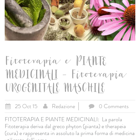
Fitoterapia e PIANTE
MEDICINALI - Fitoterapia
UROGENITALE MASCHILE
25 Oct 15
Redazione
0 Comments
FITOTERAPIA E PIANTE MEDICINALI: La parola
Fitoterapia deriva dal greco phyton (pianta) e therapeia
(cura) e rappresenta in assoluto la prima forma di medicina