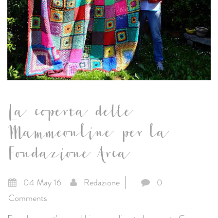
La coperta delle
Mammeonline per la
Fondazione Arca
04 May 16
Redazione
0
Comments