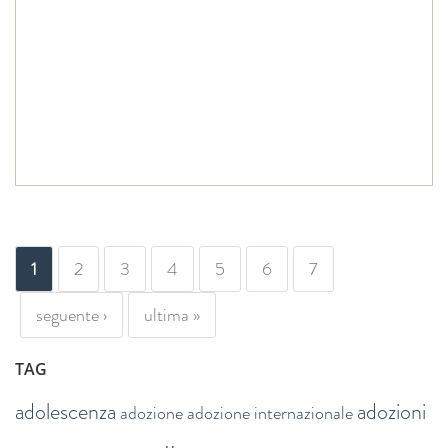
PAGINE
1
2
3
4
5
6
7
seguente ›
ultima »
TAG
adolescenza
adozioni
adozione
adozione internazionale