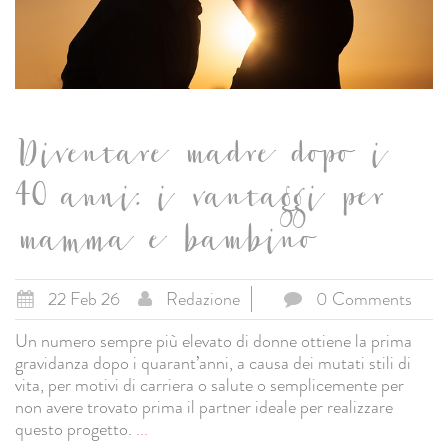
Diventare madre dopo i
40 anni: i vantaggi per
mamma e bambino
22 Feb 26
Redazione
0 Comments
Un numero sempre più elevato di donne ottiene la prima
gravidanza dopo i quarant’anni, a causa dei mutati stili di
vita, per motivi di carriera o salute o semplicemente per
non avere trovato prima il partner ideale per realizzare
questo progetto.
...