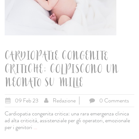
CARDIOPATIE CONGENITE
CRITICHE: COLPISCONO UN
NEONATO SU MILLE
09 Feb 23
Redazione
0 Comments
Cardiopatia congenita critica: una rara emergenza clinica
ad alta criticità, assistenziale per gli operatori, emozionale
per i genitori
...