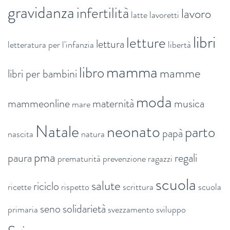
gravidanza
infertilità
lavoro
latte
lavoretti
libri
letture
lettura
letteratura per l'infanzia
libertà
mamma
libro
mamme
libri per bambini
moda
mammeonline
maternità
musica
mare
Natale
neonato
parto
papà
nascita
natura
pma
paura
regali
prematurità
prevenzione
ragazzi
scuola
salute
riciclo
ricette
rispetto
scrittura
scuola
seno
solidarietà
primaria
svezzamento
sviluppo