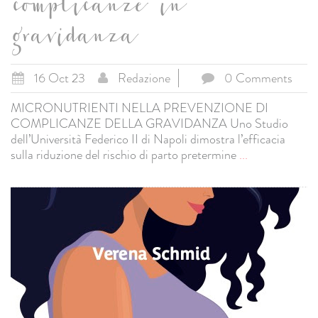
complicanze in
gravidanza
16 Oct 23
Redazione
0 Comments
MICRONUTRIENTI NELLA PREVENZIONE DI
COMPLICANZE DELLA GRAVIDANZA Uno Studio
dell’Università Federico II di Napoli dimostra l’efficacia
sulla riduzione del rischio di parto pretermine
...