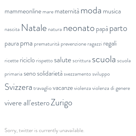
moda
mammeonline
maternità
musica
mare
Natale
neonato
parto
papà
nascita
natura
pma
paura
regali
prematurità
prevenzione
ragazzi
scuola
salute
riciclo
ricette
rispetto
scrittura
scuola
seno
solidarietà
primaria
svezzamento
sviluppo
Svizzera
vacanze
travaglio
violenza
violenza di genere
Zurigo
vivere all'estero
Sorry, twitter is currently unavailable.