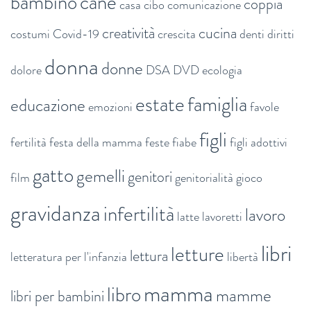
bambino
cane
coppia
casa
cibo
comunicazione
creatività
cucina
costumi
Covid-19
crescita
denti
diritti
donna
donne
dolore
DSA
DVD
ecologia
estate
famiglia
educazione
emozioni
favole
figli
fertilità
festa della mamma
feste
fiabe
figli adottivi
gatto
gemelli
genitori
film
genitorialità
gioco
gravidanza
infertilità
lavoro
latte
lavoretti
libri
letture
lettura
letteratura per l'infanzia
libertà
mamma
libro
mamme
libri per bambini