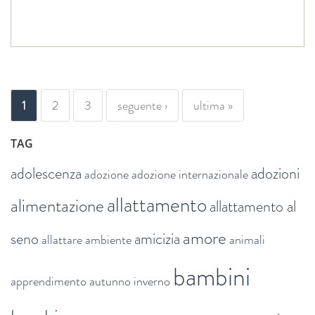
PAGINE
1
2
3
seguente ›
ultima »
TAG
adolescenza
adozioni
adozione
adozione internazionale
allattamento
alimentazione
allattamento al
amore
seno
amicizia
allattare
ambiente
animali
bambini
apprendimento
autunno inverno