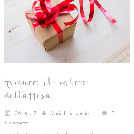
Avvento: il valore
dell'attesa
06 Dec 17
Maria L Bellopede
0
Comments