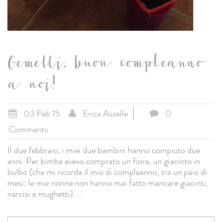
Gemelli, buon compleanno
a noi!
03 Feb 15
Erica Asselle
0
Comments
Il due febbraio, i miei due bambini hanno compiuto due
anni. Per bimba avevo comprato un fiore, un giacinto in
bulbo (che mi ricorda il mio di compleanno, tra un paio di
mesi: le mie nonne non hanno mai fatto mancare giacinti,
narcisi e mughetti).
...