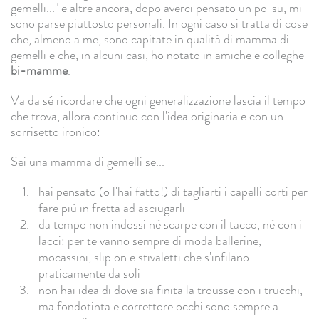
gemelli..." e altre ancora, dopo averci pensato un po' su, mi
sono parse piuttosto personali. In ogni caso si tratta di cose
che, almeno a me, sono capitate in qualità di mamma di
gemelli e che, in alcuni casi, ho notato in amiche e colleghe
bi-mamme
.
Va da sé ricordare che ogni generalizzazione lascia il tempo
che trova, allora continuo con l'idea originaria e con un
sorrisetto ironico:
Sei una mamma di gemelli se...
hai pensato (o l'hai fatto!) di tagliarti i capelli corti per
fare più in fretta ad asciugarli
da tempo non indossi né scarpe con il tacco, né con i
lacci: per te vanno sempre di moda ballerine,
mocassini, slip on e stivaletti che s'infilano
praticamente da soli
non hai idea di dove sia finita la trousse con i trucchi,
ma fondotinta e correttore occhi sono sempre a