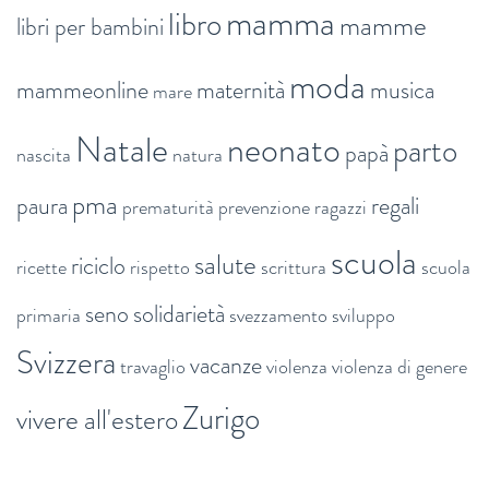
mamma
libro
mamme
libri per bambini
moda
mammeonline
maternità
musica
mare
Natale
neonato
parto
papà
nascita
natura
pma
paura
regali
prematurità
prevenzione
ragazzi
scuola
salute
riciclo
ricette
rispetto
scrittura
scuola
seno
solidarietà
primaria
svezzamento
sviluppo
Svizzera
vacanze
travaglio
violenza
violenza di genere
Zurigo
vivere all'estero