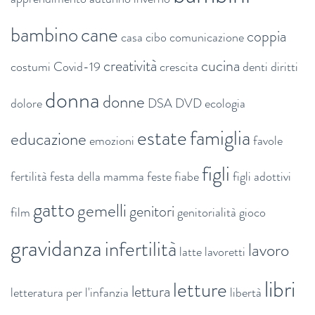
bambino
cane
coppia
casa
cibo
comunicazione
creatività
cucina
costumi
Covid-19
crescita
denti
diritti
donna
donne
dolore
DSA
DVD
ecologia
estate
famiglia
educazione
emozioni
favole
figli
fertilità
festa della mamma
feste
fiabe
figli adottivi
gatto
gemelli
genitori
film
genitorialità
gioco
gravidanza
infertilità
lavoro
latte
lavoretti
libri
letture
lettura
letteratura per l'infanzia
libertà