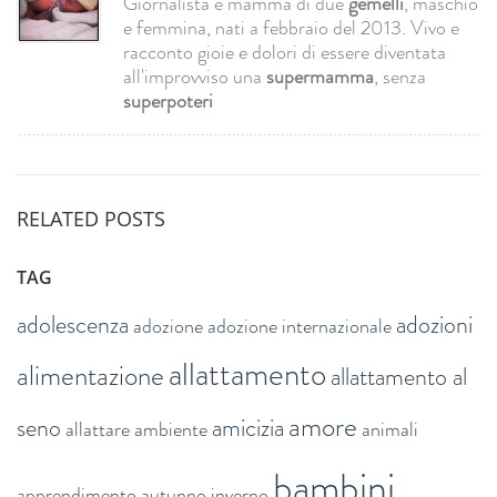
Giornalista e mamma di due
gemelli
, maschio
e femmina, nati a febbraio del 2013. Vivo e
racconto gioie e dolori di essere diventata
all'improvviso una
supermamma
, senza
superpoteri
RELATED POSTS
TAG
adolescenza
adozioni
adozione
adozione internazionale
allattamento
alimentazione
allattamento al
amore
seno
amicizia
allattare
ambiente
animali
bambini
apprendimento
autunno inverno